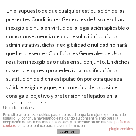
En el supuesto de que cualquier estipulación de las
presentes Condiciones Generales de Uso resultara
inexigible o nula en virtud de la legislación aplicable o
como consecuencia de una resolución judicial o
administrativa, dicha inexigibilidad o nulidad no hará
que las presentes Condiciones Generales de Uso
resulten inexigibles o nulas en su conjunto. En dichos
casos, la empresa procederá a la modificación o
sustitución de dicha estipulación por otra que sea
válida y exigible y que, en la medida de lo posible,
consiga el objetivo y pretensión reflejados en la
estipulación original.
Uso de cookies
Este sitio web utiliza cookies para que usted tenga la mejor experiencia de
usuario. Si continúa navegando está dando su consentimiento para la
aceptación de las mencionadas cookies y la aceptación de nuestra
política de
VENTANAS MUÑOZ
cookies
, pinche el enlace para mayor información.
plugin cookies
ACEPTAR